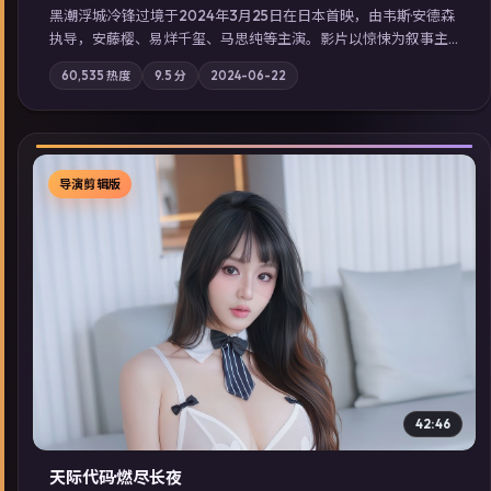
黑潮浮城·冷锋过境于2024年3月25日在日本首映，由韦斯·安德森
执导，安藤樱、易烊千玺、马思纯等主演。影片以惊悚为叙事主
轴，失踪人口档案牵出跨国灰色产业链；摄影与配乐强化地域气
60,535
热度
9.5
分
2024-06-22
质；站内亦可通过「国产免费观看高清电视剧在线看」延展检索
同类型高分佳作，畅享高清在线追剧体验。
导演剪辑版
▶
42:46
天际代码·燃尽长夜