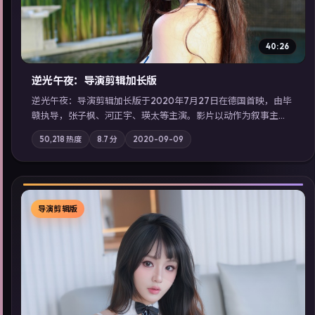
40:26
逆光午夜：导演剪辑加长版
逆光午夜：导演剪辑加长版于2020年7月27日在德国首映，由毕
赣执导，张子枫、河正宇、瑛太等主演。影片以动作为叙事主
轴，记忆碎片重组后，主角发现自己从未活过“真实”的一天；摄
50,218
热度
8.7
分
2020-09-09
影与配乐强化地域气质；站内亦可通过「国产免费观看高清电视
剧在线看」延展检索同类型高分佳作，畅享高清在线追剧体验。
导演剪辑版
▶