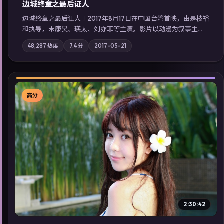
边城终章之最后证人
边城终章之最后证人于2017年8月17日在中国台湾首映，由是枝裕
和执导，宋康昊、瑛太、刘亦菲等主演。影片以动漫为叙事主
轴，两代人的执念在暴风雨夜正面相撞；摄影与配乐强化地域气
48,287
热度
7.4
分
2017-05-21
质；站内亦可通过「国产免费观看高清电视剧在线看」延展检索
同类型高分佳作，畅享高清在线追剧体验。
高分
▶
2:30:42