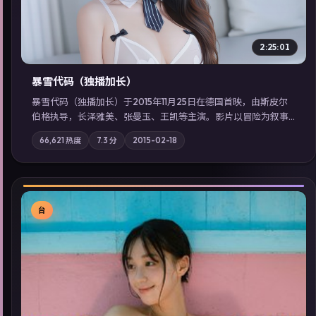
2:25:01
暴雪代码（独播加长）
暴雪代码（独播加长）于2015年11月25日在德国首映，由斯皮尔
伯格执导，长泽雅美、张曼玉、王凯等主演。影片以冒险为叙事
主轴，亲情与职责必须在倒计时结束前做出抉择；摄影与配乐强
66,621
热度
7.3
分
2015-02-18
化地域气质；站内亦可通过「国产免费观看高清电视剧在线看」
延展检索同类型高分佳作，畅享高清在线追剧体验。
台