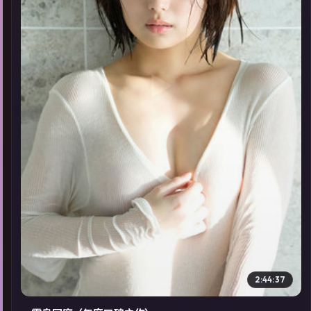
▶
2:44:37