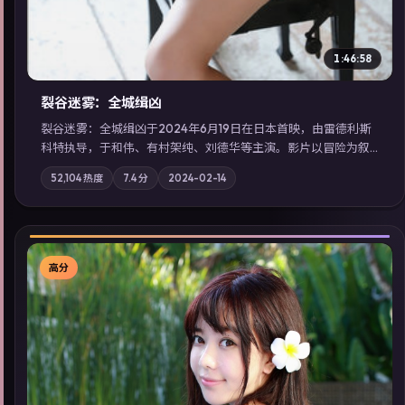
1:46:58
裂谷迷雾：全城缉凶
裂谷迷雾：全城缉凶于2024年6月19日在日本首映，由雷德利·斯
科特执导，于和伟、有村架纯、刘德华等主演。影片以冒险为叙
事主轴，城市霓虹背后，有人用规则改写命运；摄影与配乐强化
52,104
热度
7.4
分
2024-02-14
地域气质；站内亦可通过「国产免费观看高清电视剧在线看」延
展检索同类型高分佳作，畅享高清在线追剧体验。
高分
▶