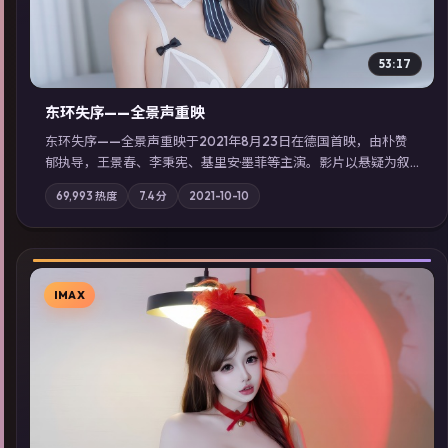
53:17
东环失序——全景声重映
东环失序——全景声重映于2021年8月23日在德国首映，由朴赞
郁执导，王景春、李秉宪、基里安·墨菲等主演。影片以悬疑为叙
事主轴，科技与人性的边界在实验事故后逐渐模糊；摄影与配乐
69,993
热度
7.4
分
2021-10-10
强化地域气质；站内亦可通过「国产免费观看高清电视剧在线
看」延展检索同类型高分佳作，畅享高清在线追剧体验。
IMAX
▶