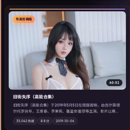
导演剪辑版
▶
40:01
旧街失序（高能合集）
旧街失序（高能合集）于2019年5月5日在德国首映，由吉尔莫·德
尔·托罗执导，王景春、李秉宪、基里安·墨菲等主演。影片以悬疑
为叙事主轴，一次普通通勤演变成全城关注的生死营救；摄影与
35,042
热度
8.8
分
2019-10-06
配乐强化地域气质；站内亦可通过「国产免费观看高清电视剧在
线看」延展检索同类型高分佳作，畅享高清在线追剧体验。