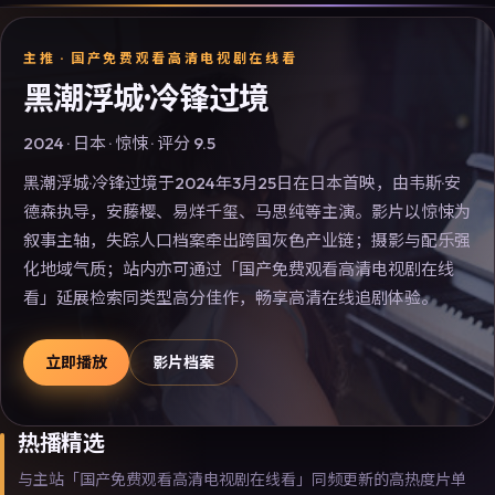
主推 ·
国产免费观看高清电视剧在线看
黑潮浮城·冷锋过境
2024
·
日本
·
惊悚
· 评分
9.5
黑潮浮城·冷锋过境于2024年3月25日在日本首映，由韦斯·安
德森执导，安藤樱、易烊千玺、马思纯等主演。影片以惊悚为
叙事主轴，失踪人口档案牵出跨国灰色产业链；摄影与配乐强
化地域气质；站内亦可通过「国产免费观看高清电视剧在线
看」延展检索同类型高分佳作，畅享高清在线追剧体验。
立即播放
影片档案
热播精选
与主站「国产免费观看高清电视剧在线看」同频更新的高热度片单