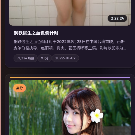
2:22:24
钢铁逃生之血色倒计时
钢铁逃生之血色倒计时于2022年9月28日在中国台湾首映，由斯
皮尔伯格执导，赵丽颖、肖央、菅田将晖等主演。影片以犯罪为
叙事主轴，失踪人口档案牵出跨国灰色产业链；摄影与配乐强化
71,224
热度
9.1
分
2022-01-09
地域气质；站内亦可通过「国产免费观看高清电视剧在线看」延
展检索同类型高分佳作，畅享高清在线追剧体验。
高分
▶