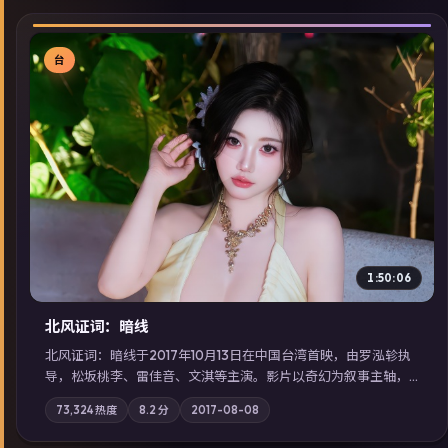
台
▶
1:50:06
北风证词：暗线
北风证词：暗线于2017年10月13日在中国台湾首映，由罗泓轸执
导，松坂桃李、雷佳音、文淇等主演。影片以奇幻为叙事主轴，
旧案重提，真相与谎言在同一条时间线上交锋；摄影与配乐强化
73,324
热度
8.2
分
2017-08-08
地域气质；站内亦可通过「国产免费观看高清电视剧在线看」延
展检索同类型高分佳作，畅享高清在线追剧体验。