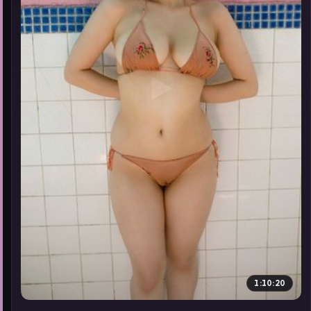
▶
1:10:20