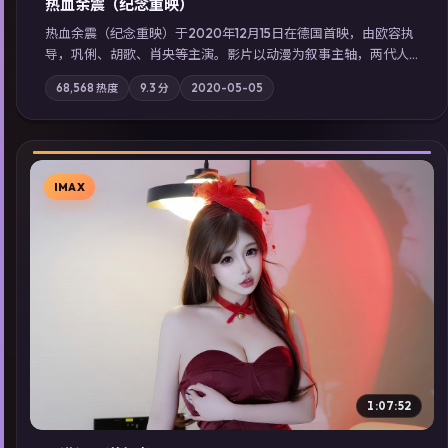
热血余震（纪念重映）
热血余震（纪念重映）于2020年12月15日在德国首映，由欧容执
导，巩俐、胡歌、肖央等主演。影片以动漫为叙事主轴，两代人
的执念在暴风雨夜正面相撞；摄影与配乐强化地域气质；站内亦
68,568
热度
9.3
分
2020-05-05
可通过「国产免费观看高清电视剧在线看」延展检索同类型高分
佳作，畅享高清在线追剧体验。
IMAX
▶
1:07:52