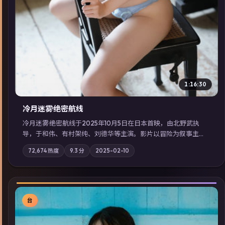
1:16:30
冷月迷雾·绝密航线
冷月迷雾·绝密航线于2025年10月5日在日本首映，由北野武执
导，于和伟、有村架纯、刘德华等主演。影片以冒险为叙事主
轴，记忆碎片重组后，主角发现自己从未活过“真实”的一天；摄
72,674
热度
9.3
分
2025-02-10
影与配乐强化地域气质；站内亦可通过「国产免费观看高清电视
剧在线看」延展检索同类型高分佳作，畅享高清在线追剧体验。
台