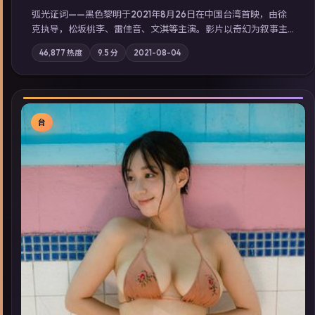
弧光证词——黑色黎明于2021年8月26日在中国台湾首映，由徐
克执导，松坂桃李、雷佳音、文淇等主演。影片以奇幻为叙事主
轴，边境小镇的平静被一封匿名信彻底打破；摄影与配乐强化地
46,877
热度
9.5
分
2021-08-04
域气质；站内亦可通过「国产免费观看高清电视剧在线看」延展
检索同类型高分佳作，畅享高清在线追剧体验。
台