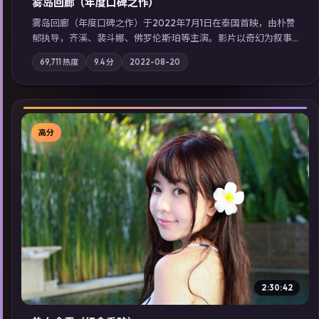
雾岛回廊（年度口碑之作）
雾岛回廊（年度口碑之作）于2022年7月1日在泰国首映，由朴赞
郁执导，齐溪、裴斗娜、佛罗伦斯·珀等主演。影片以奇幻为叙事
主轴，边境小镇的平静被一封匿名信彻底打破；摄影与配乐强化
69,711
热度
9.4
分
2022-08-20
地域气质；站内亦可通过「国产免费观看高清电视剧在线看」延
展检索同类型高分佳作，畅享高清在线追剧体验。
高分
▶
2:30:42