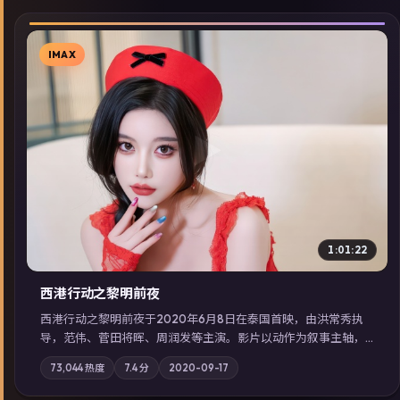
IMAX
▶
1:01:22
西港行动之黎明前夜
西港行动之黎明前夜于2020年6月8日在泰国首映，由洪常秀执
导，范伟、菅田将晖、周润发等主演。影片以动作为叙事主轴，
亲情与职责必须在倒计时结束前做出抉择；摄影与配乐强化地域
73,044
热度
7.4
分
2020-09-17
气质；站内亦可通过「国产免费观看高清电视剧在线看」延展检
索同类型高分佳作，畅享高清在线追剧体验。