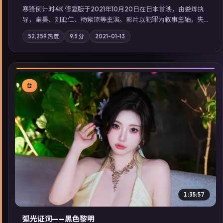
寒锋倒计时·4K 修复版于2021年10月20日在日本首映，由娄烨执
导，秦昊、刘亚仁、杨紫琼等主演。影片以犯罪为叙事主轴，失
踪人口档案牵出跨国灰色产业链；摄影与配乐强化地域气质；站
52,259
热度
9.5
分
2021-01-13
内亦可通过「国产免费观看高清电视剧在线看」延展检索同类型
高分佳作，畅享高清在线追剧体验。
台
▶
1:35:57
弧光证词——黑色黎明