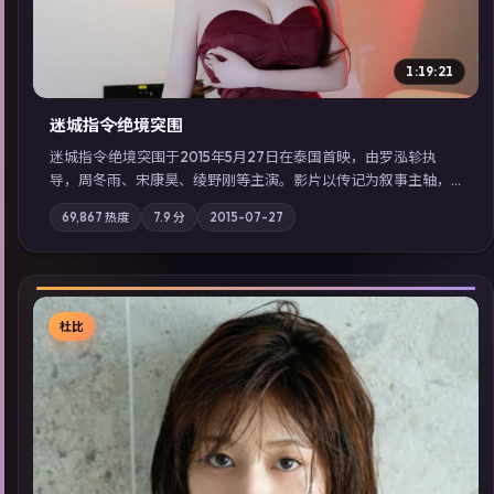
1:19:21
迷城指令·绝境突围
迷城指令·绝境突围于2015年5月27日在泰国首映，由罗泓轸执
导，周冬雨、宋康昊、绫野刚等主演。影片以传记为叙事主轴，
记忆碎片重组后，主角发现自己从未活过“真实”的一天；摄影与
69,867
热度
7.9
分
2015-07-27
配乐强化地域气质；站内亦可通过「国产免费观看高清电视剧在
线看」延展检索同类型高分佳作，畅享高清在线追剧体验。
杜比