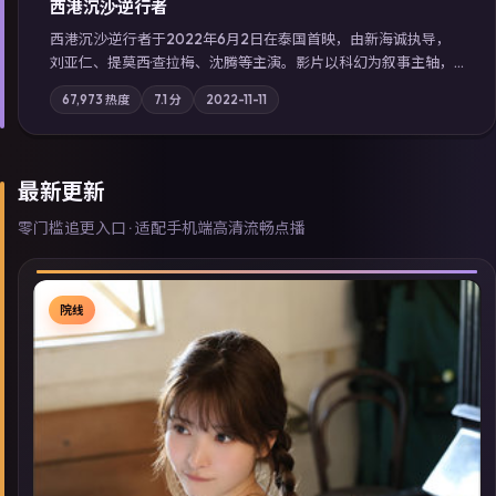
西港沉沙·逆行者
西港沉沙·逆行者于2022年6月2日在泰国首映，由新海诚执导，
刘亚仁、提莫西·查拉梅、沈腾等主演。影片以科幻为叙事主轴，
失踪人口档案牵出跨国灰色产业链；摄影与配乐强化地域气质；
67,973
热度
7.1
分
2022-11-11
站内亦可通过「国产免费观看高清电视剧在线看」延展检索同类
型高分佳作，畅享高清在线追剧体验。
最新更新
零门槛追更入口 · 适配手机端高清流畅点播
院线