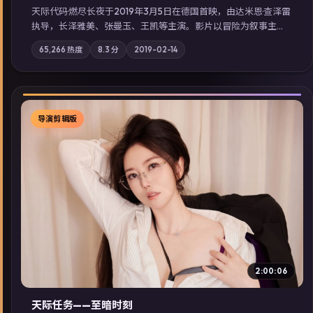
天际代码·燃尽长夜于2019年3月5日在德国首映，由达米恩·查泽雷
执导，长泽雅美、张曼玉、王凯等主演。影片以冒险为叙事主
轴，记忆碎片重组后，主角发现自己从未活过“真实”的一天；摄
65,266
热度
8.3
分
2019-02-14
影与配乐强化地域气质；站内亦可通过「国产免费观看高清电视
剧在线看」延展检索同类型高分佳作，畅享高清在线追剧体验。
导演剪辑版
▶
2:00:06
天际任务——至暗时刻