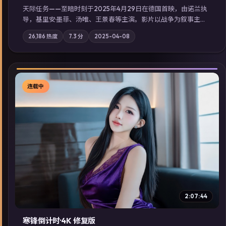
天际任务——至暗时刻于2025年4月29日在德国首映，由诺兰执
导，基里安·墨菲、汤唯、王景春等主演。影片以战争为叙事主
轴，城市霓虹背后，有人用规则改写命运；摄影与配乐强化地域
26,186
热度
7.3
分
2025-04-08
气质；站内亦可通过「国产免费观看高清电视剧在线看」延展检
索同类型高分佳作，畅享高清在线追剧体验。
连载中
▶
2:07:44
寒锋倒计时·4K 修复版