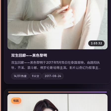
1:03:32
双生回廊——黑色黎明
双生回廊——黑色黎明于2017年11月15日在泰国首映，由路阳执
导，齐溪、裴斗娜、佛罗伦斯·珀等主演。影片以奇幻为叙事主
轴，旧案重提，真相与谎言在同一条时间线上交锋；摄影与配乐
14,131
热度
9.6
分
2017-08-24
强化地域气质；站内亦可通过「国产免费观看高清电视剧在线
看」延展检索同类型高分佳作，畅享高清在线追剧体验。
杜比