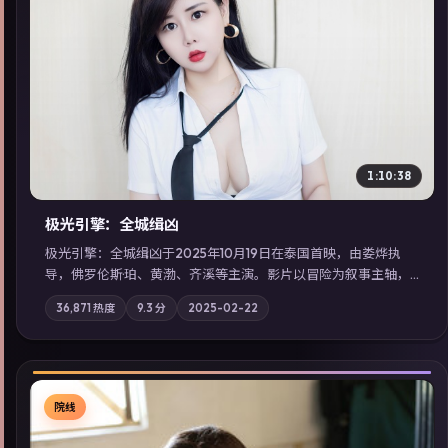
▶
1:10:38
极光引擎：全城缉凶
极光引擎：全城缉凶于2025年10月19日在泰国首映，由娄烨执
导，佛罗伦斯·珀、黄渤、齐溪等主演。影片以冒险为叙事主轴，
记忆碎片重组后，主角发现自己从未活过“真实”的一天；摄影与
36,871
热度
9.3
分
2025-02-22
配乐强化地域气质；站内亦可通过「国产免费观看高清电视剧在
线看」延展检索同类型高分佳作，畅享高清在线追剧体验。
院线