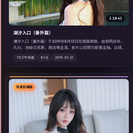
1:18:41
潮汐入口（番外篇）
潮汐入口（番外篇）于2019年8月13日在德国首映，由郭帆执导，
孔刘、汤姆·汉克斯、周迅等主演。影片以犯罪为叙事主轴，边境
小镇的平静被一封匿名信彻底打破；摄影与配乐强化地域气质；
70,179
热度
8.1
分
2019-01-21
站内亦可通过「国产免费观看高清电视剧在线看」延展检索同类
型高分佳作，畅享高清在线追剧体验。
导演剪辑版
▶