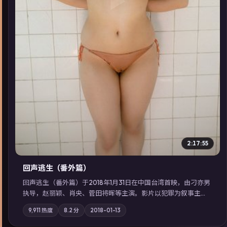
▶
2:17:55
回声逃生（番外篇）
回声逃生（番外篇）于2018年1月31日在中国台湾首映，由刁亦男
执导，赵丽颖、肖央、菅田将晖等主演。影片以犯罪为叙事主
轴，旧案重提，真相与谎言在同一条时间线上交锋；摄影与配乐
9,911
热度
8.2
分
2018-01-13
强化地域气质；站内亦可通过「国产免费观看高清电视剧在线
看」延展检索同类型高分佳作，畅享高清在线追剧体验。