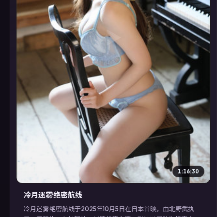
▶
1:16:30
冷月迷雾·绝密航线
冷月迷雾·绝密航线于2025年10月5日在日本首映，由北野武执