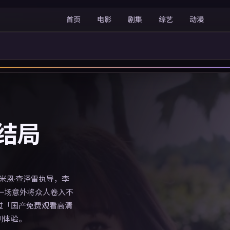
首页
电影
剧集
综艺
动漫
结局
达米恩·查泽雷执导，李
一场意外将众人卷入不
过「国产免费观看高清
剧体验。