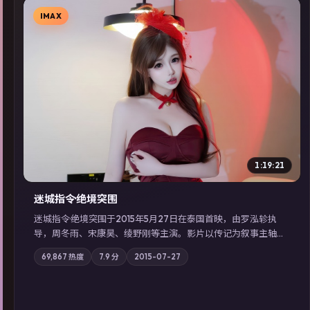
IMAX
▶
1:19:21
迷城指令·绝境突围
迷城指令·绝境突围于2015年5月27日在泰国首映，由罗泓轸执
导，周冬雨、宋康昊、绫野刚等主演。影片以传记为叙事主轴，
记忆碎片重组后，主角发现自己从未活过“真实”的一天；摄影与
69,867
热度
7.9
分
2015-07-27
配乐强化地域气质；站内亦可通过「国产免费观看高清电视剧在
线看」延展检索同类型高分佳作，畅享高清在线追剧体验。