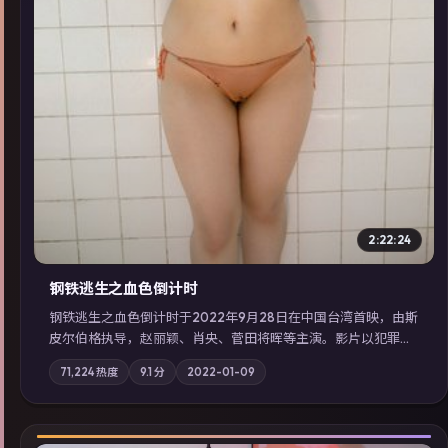
2:22:24
钢铁逃生之血色倒计时
钢铁逃生之血色倒计时于2022年9月28日在中国台湾首映，由斯
皮尔伯格执导，赵丽颖、肖央、菅田将晖等主演。影片以犯罪为
叙事主轴，失踪人口档案牵出跨国灰色产业链；摄影与配乐强化
71,224
热度
9.1
分
2022-01-09
地域气质；站内亦可通过「国产免费观看高清电视剧在线看」延
展检索同类型高分佳作，畅享高清在线追剧体验。