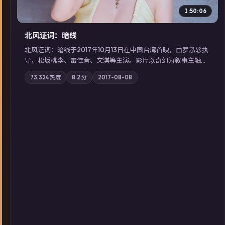
1:50:06
北风证词：暗线
北风证词：暗线于2017年10月13日在中国台湾首映，由罗泓轸执
导，松坂桃李、雷佳音、文淇等主演。影片以奇幻为叙事主轴，
旧案重提，真相与谎言在同一条时间线上交锋；摄影与配乐强化
73,324
热度
8.2
分
2017-08-08
地域气质；站内亦可通过「国产免费观看高清电视剧在线看」延
展检索同类型高分佳作，畅享高清在线追剧体验。