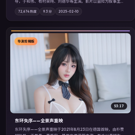
导，于和伟、有村架纯、刘德华等主演。影片以冒险为叙事主
轴，记忆碎片重组后，主角发现自己从未活过“真实”的一天；摄
72,674
热度
9.3
分
2025-02-10
影与配乐强化地域气质；站内亦可通过「国产免费观看高清电视
剧在线看」延展检索同类型高分佳作，畅享高清在线追剧体验。
导演剪辑版
▶
53:17
东环失序——全景声重映
东环失序——全景声重映于2021年8月23日在德国首映，由朴赞