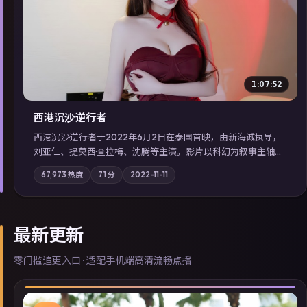
▶
1:07:52
西港沉沙·逆行者
西港沉沙·逆行者于2022年6月2日在泰国首映，由新海诚执导，
刘亚仁、提莫西·查拉梅、沈腾等主演。影片以科幻为叙事主轴，
失踪人口档案牵出跨国灰色产业链；摄影与配乐强化地域气质；
67,973
热度
7.1
分
2022-11-11
站内亦可通过「国产免费观看高清电视剧在线看」延展检索同类
型高分佳作，畅享高清在线追剧体验。
最新更新
零门槛追更入口 · 适配手机端高清流畅点播