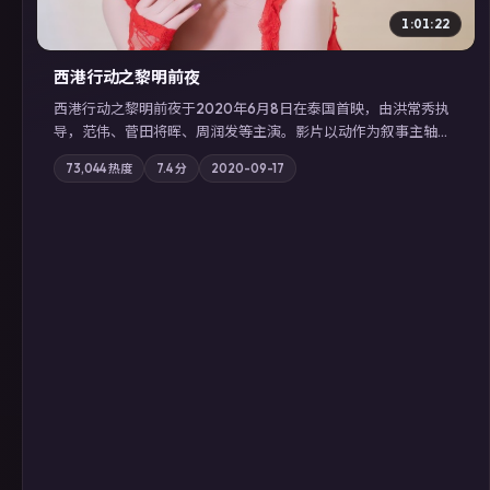
1:01:22
西港行动之黎明前夜
西港行动之黎明前夜于2020年6月8日在泰国首映，由洪常秀执
导，范伟、菅田将晖、周润发等主演。影片以动作为叙事主轴，
亲情与职责必须在倒计时结束前做出抉择；摄影与配乐强化地域
73,044
热度
7.4
分
2020-09-17
气质；站内亦可通过「国产免费观看高清电视剧在线看」延展检
索同类型高分佳作，畅享高清在线追剧体验。