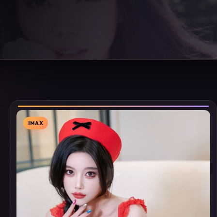
IMAX
▶