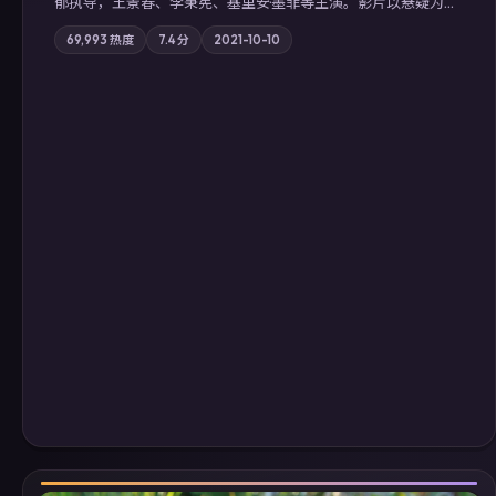
郁执导，王景春、李秉宪、基里安·墨菲等主演。影片以悬疑为叙
事主轴，科技与人性的边界在实验事故后逐渐模糊；摄影与配乐
69,993
热度
7.4
分
2021-10-10
强化地域气质；站内亦可通过「国产免费观看高清电视剧在线
看」延展检索同类型高分佳作，畅享高清在线追剧体验。