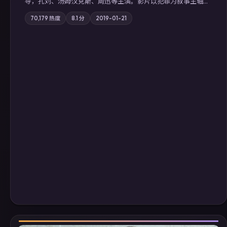
导，孔刘、汤姆·汉克斯、周迅等主演。影片以犯罪为叙事主轴，
边境小镇的平静被一封匿名信彻底打破；摄影与配乐强化地域气
70,179
热度
8.1
分
2019-01-21
质；站内亦可通过「国产免费观看高清电视剧在线看」延展检索
同类型高分佳作，畅享高清在线追剧体验。