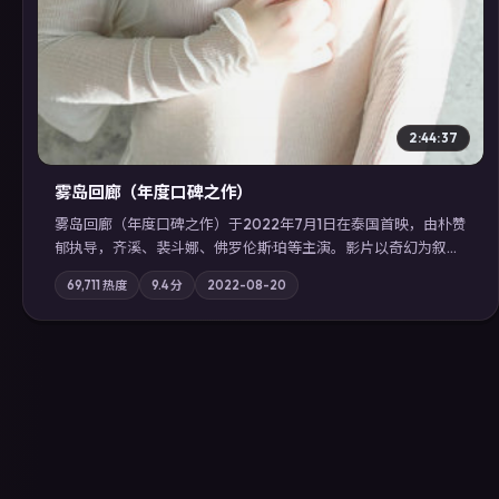
2:44:37
雾岛回廊（年度口碑之作）
雾岛回廊（年度口碑之作）于2022年7月1日在泰国首映，由朴赞
郁执导，齐溪、裴斗娜、佛罗伦斯·珀等主演。影片以奇幻为叙事
主轴，边境小镇的平静被一封匿名信彻底打破；摄影与配乐强化
69,711
热度
9.4
分
2022-08-20
地域气质；站内亦可通过「国产免费观看高清电视剧在线看」延
展检索同类型高分佳作，畅享高清在线追剧体验。