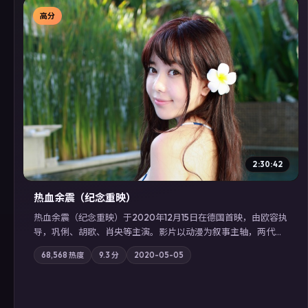
高分
▶
2:30:42
热血余震（纪念重映）
热血余震（纪念重映）于2020年12月15日在德国首映，由欧容执
导，巩俐、胡歌、肖央等主演。影片以动漫为叙事主轴，两代人
的执念在暴风雨夜正面相撞；摄影与配乐强化地域气质；站内亦
68,568
热度
9.3
分
2020-05-05
可通过「国产免费观看高清电视剧在线看」延展检索同类型高分
佳作，畅享高清在线追剧体验。