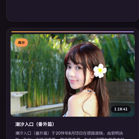
高分
▶
1:18:41
潮汐入口（番外篇）
潮汐入口（番外篇）于2019年8月13日在德国首映，由郭帆执