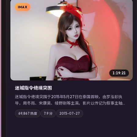
IMAX
▶
1:19:21
迷城指令·绝境突围
迷城指令·绝境突围于2015年5月27日在泰国首映，由罗泓轸执
导，周冬雨、宋康昊、绫野刚等主演。影片以传记为叙事主轴，
记忆碎片重组后，主角发现自己从未活过“真实”的一天；摄影与
69,867
热度
7.9
分
2015-07-27
配乐强化地域气质；站内亦可通过「国产免费观看高清电视剧在
线看」延展检索同类型高分佳作，畅享高清在线追剧体验。