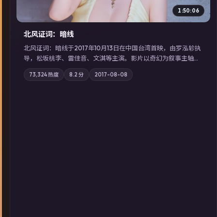
1:50:06
北风证词：暗线
北风证词：暗线于2017年10月13日在中国台湾首映，由罗泓轸执
导，松坂桃李、雷佳音、文淇等主演。影片以奇幻为叙事主轴，
旧案重提，真相与谎言在同一条时间线上交锋；摄影与配乐强化
73,324
热度
8.2
分
2017-08-08
地域气质；站内亦可通过「国产免费观看高清电视剧在线看」延
展检索同类型高分佳作，畅享高清在线追剧体验。