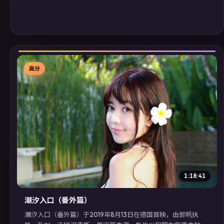
高分
▶
1:18:41
潮汐入口（番外篇）
潮汐入口（番外篇）于2019年8月13日在德国首映，由郭帆执