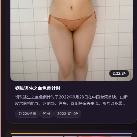
2:22:24
钢铁逃生之血色倒计时
钢铁逃生之血色倒计时于2022年9月28日在中国台湾首映，由斯
皮尔伯格执导，赵丽颖、肖央、菅田将晖等主演。影片以犯罪为
叙事主轴，失踪人口档案牵出跨国灰色产业链；摄影与配乐强化
71,224
热度
9.1
分
2022-01-09
地域气质；站内亦可通过「国产免费观看高清电视剧在线看」延
展检索同类型高分佳作，畅享高清在线追剧体验。