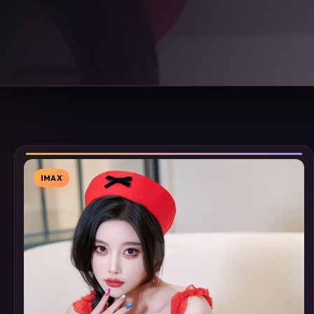
IMAX
▶