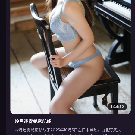
▶
1:16:30
冷月迷雾·绝密航线
冷月迷雾·绝密航线于2025年10月5日在日本首映，由北野武执