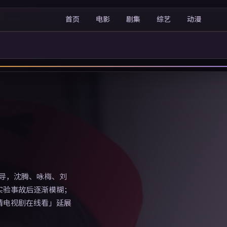
首页
电影
剧集
综艺
动漫
执导，沈腾、咏梅、刘
实验事故后逐渐模糊；
清电视剧在线看」延展