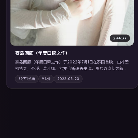
2:44:37
雾岛回廊（年度口碑之作）
雾岛回廊（年度口碑之作）于2022年7月1日在泰国首映，由朴赞
郁执导，齐溪、裴斗娜、佛罗伦斯·珀等主演。影片以奇幻为叙事
主轴，边境小镇的平静被一封匿名信彻底打破；摄影与配乐强化
69,711
热度
9.4
分
2022-08-20
地域气质；站内亦可通过「国产免费观看高清电视剧在线看」延
展检索同类型高分佳作，畅享高清在线追剧体验。