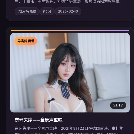
导，于和伟、有村架纯、刘德华等主演。影片以冒险为叙事主
轴，记忆碎片重组后，主角发现自己从未活过“真实”的一天；摄
72,674
热度
9.3
分
2025-02-10
影与配乐强化地域气质；站内亦可通过「国产免费观看高清电视
剧在线看」延展检索同类型高分佳作，畅享高清在线追剧体验。
导演剪辑版
▶
53:17
东环失序——全景声重映
东环失序——全景声重映于2021年8月23日在德国首映，由朴赞