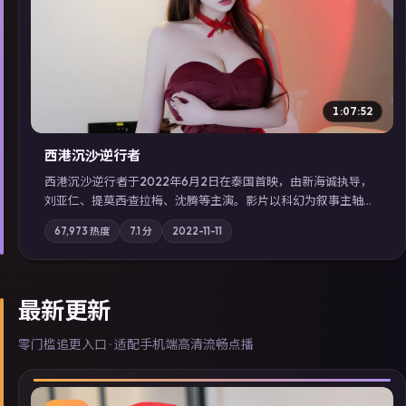
▶
1:07:52
西港沉沙·逆行者
西港沉沙·逆行者于2022年6月2日在泰国首映，由新海诚执导，
刘亚仁、提莫西·查拉梅、沈腾等主演。影片以科幻为叙事主轴，
失踪人口档案牵出跨国灰色产业链；摄影与配乐强化地域气质；
67,973
热度
7.1
分
2022-11-11
站内亦可通过「国产免费观看高清电视剧在线看」延展检索同类
型高分佳作，畅享高清在线追剧体验。
最新更新
零门槛追更入口 · 适配手机端高清流畅点播