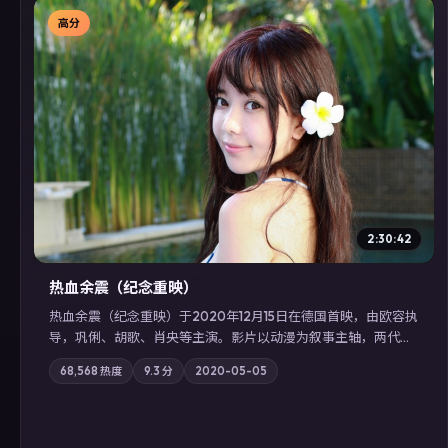
高分
▶
2:30:42
热血余震（纪念重映）
热血余震（纪念重映）于2020年12月15日在德国首映，由欧容执
导，巩俐、胡歌、肖央等主演。影片以动漫为叙事主轴，两代人
的执念在暴风雨夜正面相撞；摄影与配乐强化地域气质；站内亦
68,568
热度
9.3
分
2020-05-05
可通过「国产免费观看高清电视剧在线看」延展检索同类型高分
佳作，畅享高清在线追剧体验。