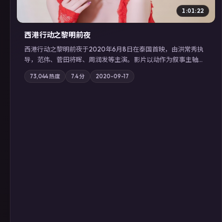
1:01:22
西港行动之黎明前夜
西港行动之黎明前夜于2020年6月8日在泰国首映，由洪常秀执
导，范伟、菅田将晖、周润发等主演。影片以动作为叙事主轴，
亲情与职责必须在倒计时结束前做出抉择；摄影与配乐强化地域
73,044
热度
7.4
分
2020-09-17
气质；站内亦可通过「国产免费观看高清电视剧在线看」延展检
索同类型高分佳作，畅享高清在线追剧体验。