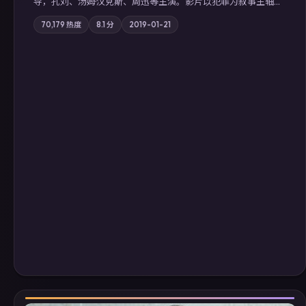
导，孔刘、汤姆·汉克斯、周迅等主演。影片以犯罪为叙事主轴，
边境小镇的平静被一封匿名信彻底打破；摄影与配乐强化地域气
70,179
热度
8.1
分
2019-01-21
质；站内亦可通过「国产免费观看高清电视剧在线看」延展检索
同类型高分佳作，畅享高清在线追剧体验。