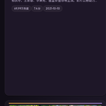
郁执导，王景春、李秉宪、基里安·墨菲等主演。影片以悬疑为叙
事主轴，科技与人性的边界在实验事故后逐渐模糊；摄影与配乐
69,993
热度
7.4
分
2021-10-10
强化地域气质；站内亦可通过「国产免费观看高清电视剧在线
看」延展检索同类型高分佳作，畅享高清在线追剧体验。