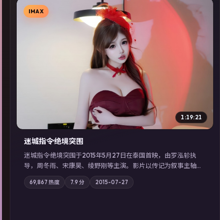
IMAX
▶
1:19:21
迷城指令·绝境突围
迷城指令·绝境突围于2015年5月27日在泰国首映，由罗泓轸执
导，周冬雨、宋康昊、绫野刚等主演。影片以传记为叙事主轴，
记忆碎片重组后，主角发现自己从未活过“真实”的一天；摄影与
69,867
热度
7.9
分
2015-07-27
配乐强化地域气质；站内亦可通过「国产免费观看高清电视剧在
线看」延展检索同类型高分佳作，畅享高清在线追剧体验。