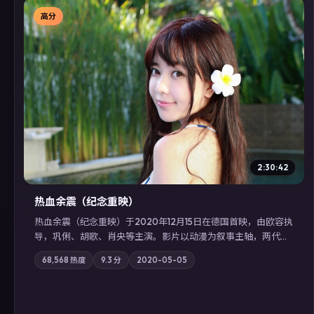
高分
▶
2:30:42
热血余震（纪念重映）
热血余震（纪念重映）于2020年12月15日在德国首映，由欧容执
导，巩俐、胡歌、肖央等主演。影片以动漫为叙事主轴，两代人
的执念在暴风雨夜正面相撞；摄影与配乐强化地域气质；站内亦
68,568
热度
9.3
分
2020-05-05
可通过「国产免费观看高清电视剧在线看」延展检索同类型高分
佳作，畅享高清在线追剧体验。