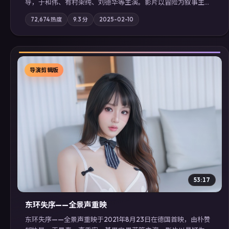
导，于和伟、有村架纯、刘德华等主演。影片以冒险为叙事主
轴，记忆碎片重组后，主角发现自己从未活过“真实”的一天；摄
72,674
热度
9.3
分
2025-02-10
影与配乐强化地域气质；站内亦可通过「国产免费观看高清电视
剧在线看」延展检索同类型高分佳作，畅享高清在线追剧体验。
导演剪辑版
▶
53:17
东环失序——全景声重映
东环失序——全景声重映于2021年8月23日在德国首映，由朴赞