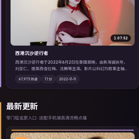
▶
1:07:52
西港沉沙·逆行者
西港沉沙·逆行者于2022年6月2日在泰国首映，由新海诚执导，
刘亚仁、提莫西·查拉梅、沈腾等主演。影片以科幻为叙事主轴，
失踪人口档案牵出跨国灰色产业链；摄影与配乐强化地域气质；
67,973
热度
7.1
分
2022-11-11
站内亦可通过「国产免费观看高清电视剧在线看」延展检索同类
型高分佳作，畅享高清在线追剧体验。
最新更新
零门槛追更入口 · 适配手机端高清流畅点播