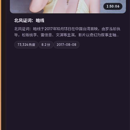
1:50:06
北风证词：暗线
北风证词：暗线于2017年10月13日在中国台湾首映，由罗泓轸执
导，松坂桃李、雷佳音、文淇等主演。影片以奇幻为叙事主轴，
旧案重提，真相与谎言在同一条时间线上交锋；摄影与配乐强化
73,324
热度
8.2
分
2017-08-08
地域气质；站内亦可通过「国产免费观看高清电视剧在线看」延
展检索同类型高分佳作，畅享高清在线追剧体验。