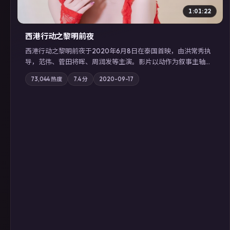
1:01:22
西港行动之黎明前夜
西港行动之黎明前夜于2020年6月8日在泰国首映，由洪常秀执
导，范伟、菅田将晖、周润发等主演。影片以动作为叙事主轴，
亲情与职责必须在倒计时结束前做出抉择；摄影与配乐强化地域
73,044
热度
7.4
分
2020-09-17
气质；站内亦可通过「国产免费观看高清电视剧在线看」延展检
索同类型高分佳作，畅享高清在线追剧体验。