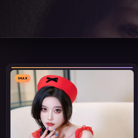
IMAX
▶