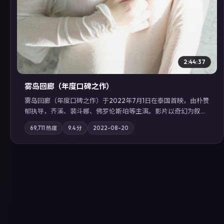
2:44:37
雾岛回廊（年度口碑之作）
雾岛回廊（年度口碑之作）于2022年7月1日在泰国首映，由朴赞
郁执导，齐溪、裴斗娜、佛罗伦斯·珀等主演。影片以奇幻为叙事
主轴，边境小镇的平静被一封匿名信彻底打破；摄影与配乐强化
69,711
热度
9.4
分
2022-08-20
地域气质；站内亦可通过「国产免费观看高清电视剧在线看」延
展检索同类型高分佳作，畅享高清在线追剧体验。