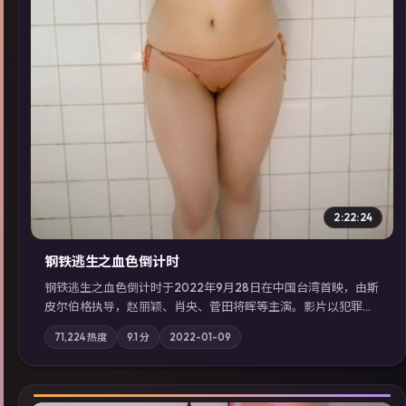
2:22:24
钢铁逃生之血色倒计时
钢铁逃生之血色倒计时于2022年9月28日在中国台湾首映，由斯
皮尔伯格执导，赵丽颖、肖央、菅田将晖等主演。影片以犯罪为
叙事主轴，失踪人口档案牵出跨国灰色产业链；摄影与配乐强化
71,224
热度
9.1
分
2022-01-09
地域气质；站内亦可通过「国产免费观看高清电视剧在线看」延
展检索同类型高分佳作，畅享高清在线追剧体验。