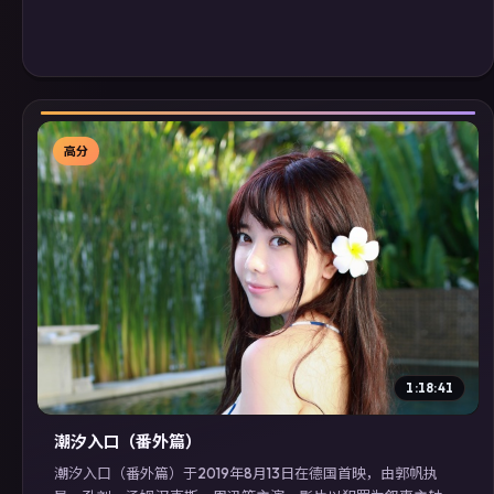
高分
▶
1:18:41
潮汐入口（番外篇）
潮汐入口（番外篇）于2019年8月13日在德国首映，由郭帆执