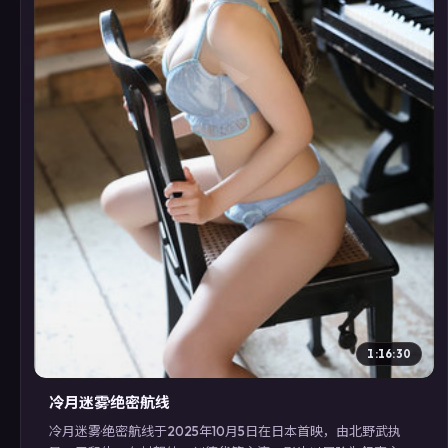
▶
1:16:30
冷月迷雾·绝密航线
冷月迷雾·绝密航线于2025年10月5日在日本首映，由北野武执