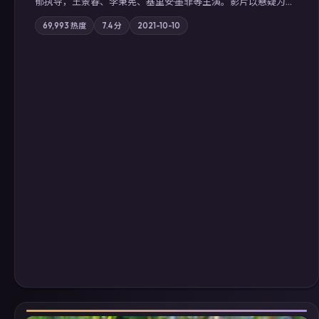
郁执导，王景春、李秉宪、基里安·墨菲等主演。影片以悬疑为叙
事主轴，科技与人性的边界在实验事故后逐渐模糊；摄影与配乐
69,993
热度
7.4
分
2021-10-10
强化地域气质；站内亦可通过「国产免费观看高清电视剧在线
看」延展检索同类型高分佳作，畅享高清在线追剧体验。