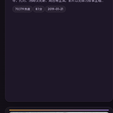
导，孔刘、汤姆·汉克斯、周迅等主演。影片以犯罪为叙事主轴，
边境小镇的平静被一封匿名信彻底打破；摄影与配乐强化地域气
70,179
热度
8.1
分
2019-01-21
质；站内亦可通过「国产免费观看高清电视剧在线看」延展检索
同类型高分佳作，畅享高清在线追剧体验。