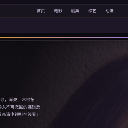
首页
电影
剧集
综艺
动漫
执导，肖央、木村拓
卷入不可撤回的连锁反
看高清电视剧在线看」