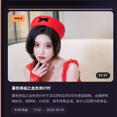
索同类型高分佳作，畅享高清在线追剧体验。
IMAX
▶
57:37
暮色降临之血色倒计时
暮色降临之血色倒计时于2023年12月10日在泰国首映，由庵野秀
明执导，绫野刚、刘亦菲、周冬雨等主演。影片以犯罪为叙事主
轴，边境小镇的平静被一封匿名信彻底打破；摄影与配乐强化地
9,415
热度
7.5
分
2023-01-01
域气质；站内亦可通过「国产免费观看高清电视剧在线看」延展