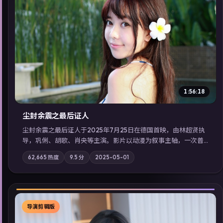
▶
1:56:18
尘封余震之最后证人
尘封余震之最后证人于2025年7月25日在德国首映，由林超贤执
导，巩俐、胡歌、肖央等主演。影片以动漫为叙事主轴，一次普
通通勤演变成全城关注的生死营救；摄影与配乐强化地域气质；
62,665
热度
9.5
分
2025-05-01
站内亦可通过「国产免费观看高清电视剧在线看」延展检索同类
型高分佳作，畅享高清在线追剧体验。
导演剪辑版