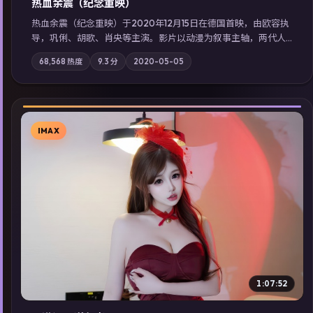
热血余震（纪念重映）
热血余震（纪念重映）于2020年12月15日在德国首映，由欧容执
导，巩俐、胡歌、肖央等主演。影片以动漫为叙事主轴，两代人
的执念在暴风雨夜正面相撞；摄影与配乐强化地域气质；站内亦
68,568
热度
9.3
分
2020-05-05
可通过「国产免费观看高清电视剧在线看」延展检索同类型高分
佳作，畅享高清在线追剧体验。
IMAX
▶
1:07:52