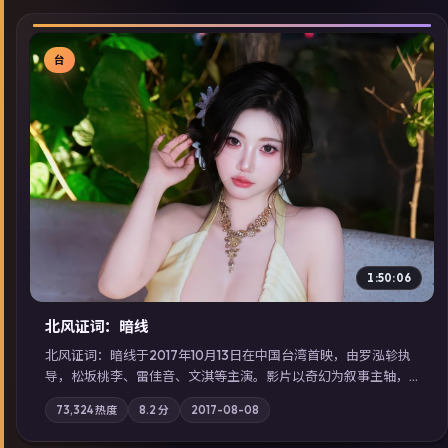
台
▶
1:50:06
北风证词：暗线
北风证词：暗线于2017年10月13日在中国台湾首映，由罗泓轸执
导，松坂桃李、雷佳音、文淇等主演。影片以奇幻为叙事主轴，
旧案重提，真相与谎言在同一条时间线上交锋；摄影与配乐强化
73,324
热度
8.2
分
2017-08-08
地域气质；站内亦可通过「国产免费观看高清电视剧在线看」延
展检索同类型高分佳作，畅享高清在线追剧体验。