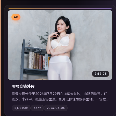
4K
▶
1:17:08
零号交锋外传
零号交锋外传于2024年7月29日在加拿大首映，由路阳执导，任
素汐、李政宰、张曼玉等主演。影片以惊悚为叙事主轴，一场意
外将众人卷入不可撤回的连锁反应；摄影与配乐强化地域气质；
8,178
热度
7.3
分
2024-06-06
站内亦可通过「国产免费观看高清电视剧在线看」延展检索同类
型高分佳作，畅享高清在线追剧体验。