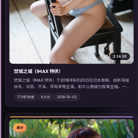
2:16:10
焚城之城（IMAX 特供）
焚城之城（IMAX 特供）于2018年8月20日在日本首映，由新海诚
执导，马丽、齐溪、李政宰等主演。影片以悬疑为叙事主轴，一
次普通通勤演变成全城关注的生死营救；摄影与配乐强化地域气
17,981
热度
8.6
分
2018-10-02
质；站内亦可通过「国产免费观看高清电视剧在线看」延展检索
同类型高分佳作，畅享高清在线追剧体验。
高分