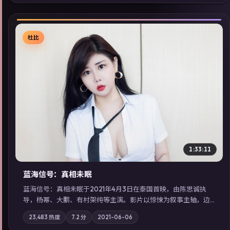
索同类型高分佳作，畅享高清在线追剧体验。
杜比
▶
1:33:11
蓝海信号：真相未眠
蓝海信号：真相未眠于2021年4月3日在泰国首映，由陈思诚执
导，杨幂、大鹏、有村架纯等主演。影片以惊悚为叙事主轴，边
境小镇的平静被一封匿名信彻底打破；摄影与配乐强化地域气
23,483
热度
7.2
分
2021-06-06
质；站内亦可通过「国产免费观看高清电视剧在线看」延展检索