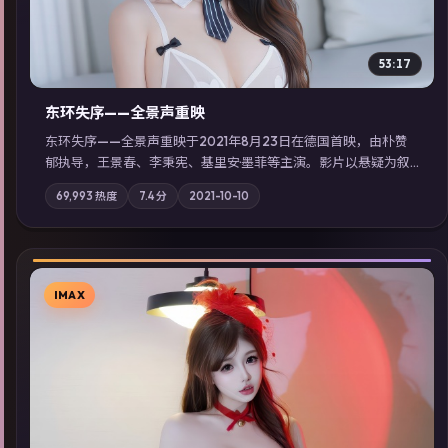
53:17
东环失序——全景声重映
东环失序——全景声重映于2021年8月23日在德国首映，由朴赞
郁执导，王景春、李秉宪、基里安·墨菲等主演。影片以悬疑为叙
事主轴，科技与人性的边界在实验事故后逐渐模糊；摄影与配乐
69,993
热度
7.4
分
2021-10-10
强化地域气质；站内亦可通过「国产免费观看高清电视剧在线
看」延展检索同类型高分佳作，畅享高清在线追剧体验。
IMAX
▶