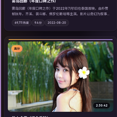
雾岛回廊（年度口碑之作）
雾岛回廊（年度口碑之作）于2022年7月1日在泰国首映，由朴赞
郁执导，齐溪、裴斗娜、佛罗伦斯·珀等主演。影片以奇幻为叙事
主轴，边境小镇的平静被一封匿名信彻底打破；摄影与配乐强化
69,711
热度
9.4
分
2022-08-20
地域气质；站内亦可通过「国产免费观看高清电视剧在线看」延
展检索同类型高分佳作，畅享高清在线追剧体验。
高分
▶
2:30:42