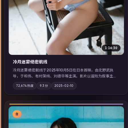
1:16:30
冷月迷雾·绝密航线
冷月迷雾·绝密航线于2025年10月5日在日本首映，由北野武执
导，于和伟、有村架纯、刘德华等主演。影片以冒险为叙事主
轴，记忆碎片重组后，主角发现自己从未活过“真实”的一天；摄
72,674
热度
9.3
分
2025-02-10
影与配乐强化地域气质；站内亦可通过「国产免费观看高清电视
剧在线看」延展检索同类型高分佳作，畅享高清在线追剧体验。
台