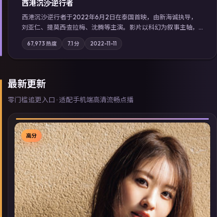
西港沉沙·逆行者
西港沉沙·逆行者于2022年6月2日在泰国首映，由新海诚执导，
刘亚仁、提莫西·查拉梅、沈腾等主演。影片以科幻为叙事主轴，
失踪人口档案牵出跨国灰色产业链；摄影与配乐强化地域气质；
67,973
热度
7.1
分
2022-11-11
站内亦可通过「国产免费观看高清电视剧在线看」延展检索同类
型高分佳作，畅享高清在线追剧体验。
最新更新
零门槛追更入口 · 适配手机端高清流畅点播
高分