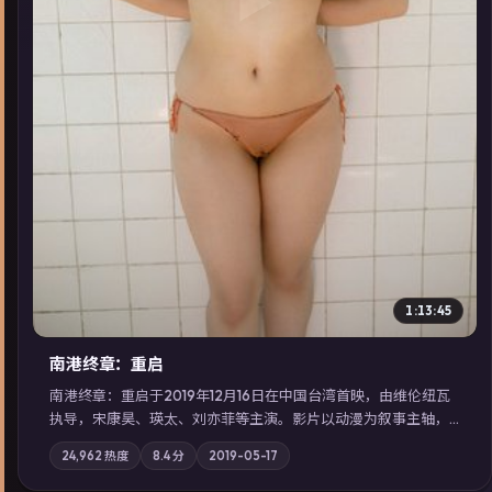
▶
1:13:45
南港终章：重启
南港终章：重启于2019年12月16日在中国台湾首映，由维伦纽瓦
执导，宋康昊、瑛太、刘亦菲等主演。影片以动漫为叙事主轴，
一次普通通勤演变成全城关注的生死营救；摄影与配乐强化地域
24,962
热度
8.4
分
2019-05-17
气质；站内亦可通过「国产免费观看高清电视剧在线看」延展检
索同类型高分佳作，畅享高清在线追剧体验。