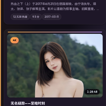
热血之下（上）于2017年6月21日在德国首映，由宁浩执导，瑛
太、张译、张子枫等主演。影片以喜剧为叙事主轴，旧案重提，
真相与谎言在同一条时间线上交锋；摄影与配乐强化地域气质；
12,528
热度
9.5
分
2017-03-11
站内亦可通过「国产免费观看高清电视剧在线看」延展检索同类
型高分佳作，畅享高清在线追剧体验。
4K
▶
1:28:48
无名疑踪——至暗时刻