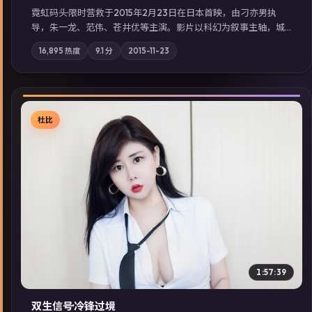
霓虹码头·限时营救于2015年2月23日在日本首映，由刁亦男执
导，朱一龙、范伟、苍井优等主演。影片以科幻为叙事主轴，城
市霓虹背后，有人用规则改写命运；摄影与配乐强化地域气质；
16,895
热度
9.1
分
2015-11-23
站内亦可通过「国产免费观看高清电视剧在线看」延展检索同类
型高分佳作，畅享高清在线追剧体验。
杜比
▶
1:57:39
双生信号·冷锋过境