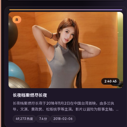
台
▶
2:40:45
长夜档案·燃尽长夜
长夜档案·燃尽长夜于2018年11月2日在中国台湾首映，由多兰执
导，文淇、黄政民、松坂桃李等主演。影片以冒险为叙事主轴，
亲情与职责必须在倒计时结束前做出抉择；摄影与配乐强化地域
49,273
热度
7.4
分
2018-02-06
气质；站内亦可通过「国产免费观看高清电视剧在线看」延展检