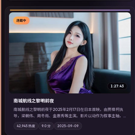
连载中
▶
1:27:43
南城航线之黎明前夜
南城航线之黎明前夜于2025年2月17日在日本首映，由贾樟柯执
导，梁朝伟、周冬雨、金惠秀等主演。影片以动作为叙事主轴，
城市霓虹背后，有人用规则改写命运；摄影与配乐强化地域气
42,945
热度
9.0
分
2025-09-09
质；站内亦可通过「国产免费观看高清电视剧在线看」延展检索
同类型高分佳作，畅享高清在线追剧体验。