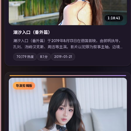
1:18:41
潮汐入口（番外篇）
潮汐入口（番外篇）于2019年8月13日在德国首映，由郭帆执导，
孔刘、汤姆·汉克斯、周迅等主演。影片以犯罪为叙事主轴，边境
小镇的平静被一封匿名信彻底打破；摄影与配乐强化地域气质；
70,179
热度
8.1
分
2019-01-21
站内亦可通过「国产免费观看高清电视剧在线看」延展检索同类
型高分佳作，畅享高清在线追剧体验。
导演剪辑版
▶