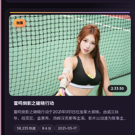
看」延展检索同类型高分佳作，畅享高清在线追剧体验。
独播
▶
2:33:50
雷鸣倒影之破晓行动
雷鸣倒影之破晓行动于2021年1月1日在加拿大首映，由诺兰执
导，段奕宏、金惠秀、汤姆·汉克斯等主演。影片以动漫为叙事主
轴，两代人的执念在暴风雨夜正面相撞；摄影与配乐强化地域气
58,235
热度
8.6
分
2021-05-17
质；站内亦可通过「国产免费观看高清电视剧在线看」延展检索