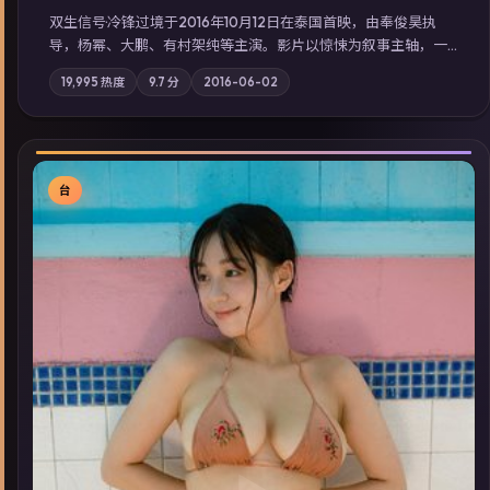
双生信号·冷锋过境于2016年10月12日在泰国首映，由奉俊昊执
导，杨幂、大鹏、有村架纯等主演。影片以惊悚为叙事主轴，一
场意外将众人卷入不可撤回的连锁反应；摄影与配乐强化地域气
19,995
热度
9.7
分
2016-06-02
质；站内亦可通过「国产免费观看高清电视剧在线看」延展检索
同类型高分佳作，畅享高清在线追剧体验。
台