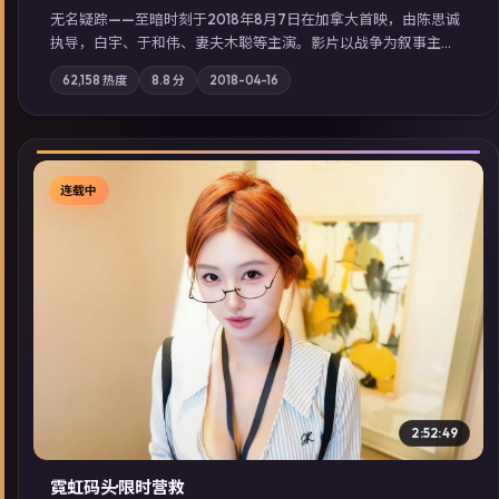
无名疑踪——至暗时刻于2018年8月7日在加拿大首映，由陈思诚
执导，白宇、于和伟、妻夫木聪等主演。影片以战争为叙事主
轴，亲情与职责必须在倒计时结束前做出抉择；摄影与配乐强化
62,158
热度
8.8
分
2018-04-16
地域气质；站内亦可通过「国产免费观看高清电视剧在线看」延
展检索同类型高分佳作，畅享高清在线追剧体验。
连载中
▶
2:52:49
霓虹码头·限时营救