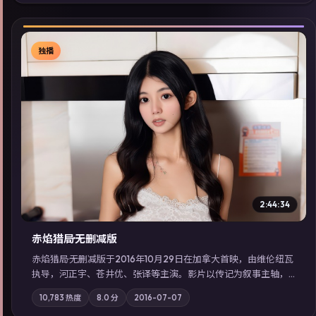
检索同类型高分佳作，畅享高清在线追剧体验。
独播
▶
2:44:34
赤焰猎局·无删减版
赤焰猎局·无删减版于2016年10月29日在加拿大首映，由维伦纽瓦
执导，河正宇、苍井优、张译等主演。影片以传记为叙事主轴，
亲情与职责必须在倒计时结束前做出抉择；摄影与配乐强化地域
10,783
热度
8.0
分
2016-07-07
气质；站内亦可通过「国产免费观看高清电视剧在线看」延展检