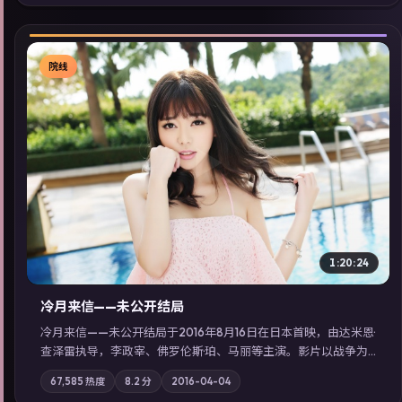
同类型高分佳作，畅享高清在线追剧体验。
院线
▶
1:20:24
冷月来信——未公开结局
冷月来信——未公开结局于2016年8月16日在日本首映，由达米恩·
查泽雷执导，李政宰、佛罗伦斯·珀、马丽等主演。影片以战争为
叙事主轴，一场意外将众人卷入不可撤回的连锁反应；摄影与配
67,585
热度
8.2
分
2016-04-04
乐强化地域气质；站内亦可通过「国产免费观看高清电视剧在线