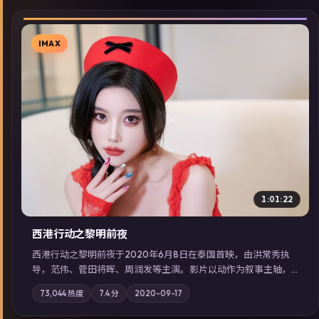
IMAX
▶
1:01:22
西港行动之黎明前夜
西港行动之黎明前夜于2020年6月8日在泰国首映，由洪常秀执
导，范伟、菅田将晖、周润发等主演。影片以动作为叙事主轴，
亲情与职责必须在倒计时结束前做出抉择；摄影与配乐强化地域
73,044
热度
7.4
分
2020-09-17
气质；站内亦可通过「国产免费观看高清电视剧在线看」延展检
索同类型高分佳作，畅享高清在线追剧体验。