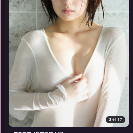
▶
2:44:37