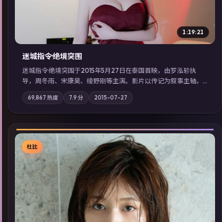
1:19:21
迷城指令·绝境突围
迷城指令·绝境突围于2015年5月27日在泰国首映，由罗泓轸执
导，周冬雨、宋康昊、绫野刚等主演。影片以传记为叙事主轴，
记忆碎片重组后，主角发现自己从未活过“真实”的一天；摄影与
69,867
热度
7.9
分
2015-07-27
配乐强化地域气质；站内亦可通过「国产免费观看高清电视剧在
线看」延展检索同类型高分佳作，畅享高清在线追剧体验。
杜比