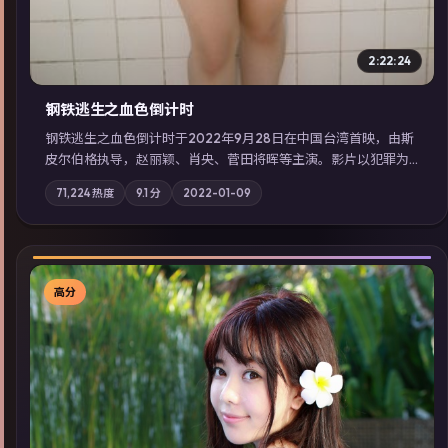
2:22:24
钢铁逃生之血色倒计时
钢铁逃生之血色倒计时于2022年9月28日在中国台湾首映，由斯
皮尔伯格执导，赵丽颖、肖央、菅田将晖等主演。影片以犯罪为
叙事主轴，失踪人口档案牵出跨国灰色产业链；摄影与配乐强化
71,224
热度
9.1
分
2022-01-09
地域气质；站内亦可通过「国产免费观看高清电视剧在线看」延
展检索同类型高分佳作，畅享高清在线追剧体验。
高分
▶